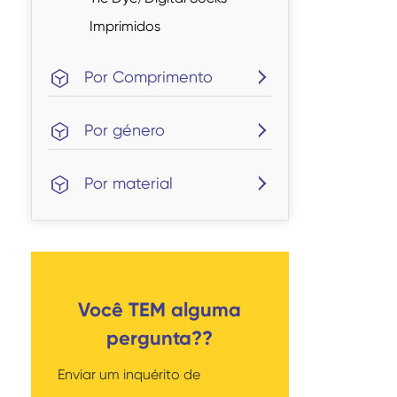
Imprimidos
Por Comprimento
Por género
Por material
Você TEM alguma
pergunta??
Enviar um inquérito de