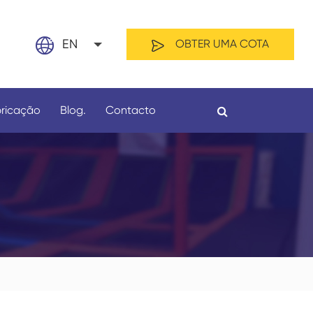
EN
OBTER UMA COTA
English
ricação
Blog.
Contacto
日本語
français
Español
Por material
Por Comprimento
العربية
русский
Nederland
português