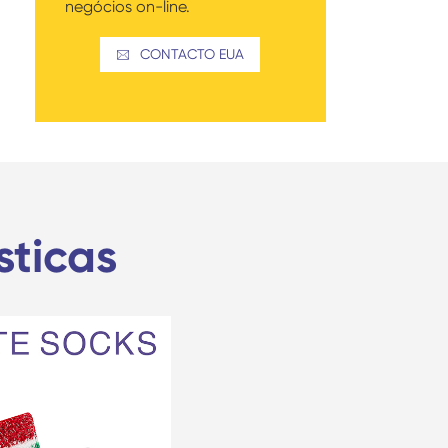
negócios on-line.
CONTACTO EUA

ticas