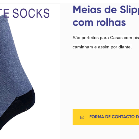
Meias de tracção
Meias desportivas
Meias de Slip
com rolhas
São perfeitos para Casas com pis
caminham e assim por diante.
Meias domésticas
Airplane Socks (Socks)
Da companhia aérea
FORMA DE CONTACTO D

Meias de Baixo Corte
Meias de algodão
Homens Meias
Poliéster Meias Fibras
Meias de tornozelo
Mulheres Meias