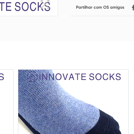
Partilhar com OS amigos
Tripulação Socks
Meias de joelho