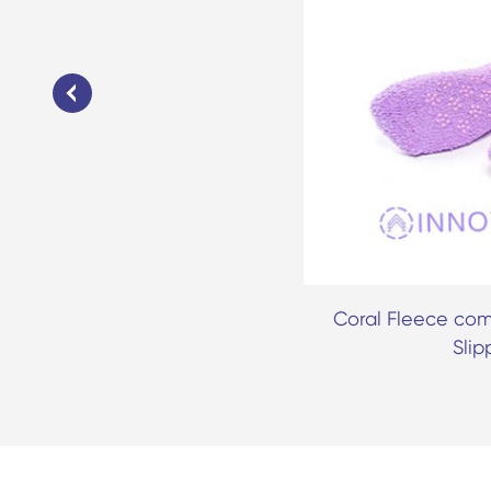
omáveis Fluffy Anti slip
Coral Fleece co
Slip